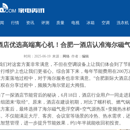
闻
行情
资讯
评测
质量
电视
冰箱
空调
洗衣机
酒店优选高端离心机！合肥一酒店认准海尔磁
时间：2025-06-19 来源：
网络
作者：
编辑
“我们对这套方案非常满意，不但在
空调
设备上让我们体会到了节
行维护上也让我们更省心。综合算下来，每年节能费用在200万
体方案落地过程中，对于海尔服务也非常满意。”合肥新际大酒店
宝权在分享过程中，频频为海尔竖起大拇指。
为了一探酒店节能背后的秘诀，6月18日，酒店行业用户一同走进
，组团来“取经”。原来，酒店在建设初期，对比了螺杆机、燃气
耗方案后，最终选择了海尔磁气悬浮
空调
+空气源热泵+变频热水机
案。不仅能满足大厅、客房、会议室等场景的冷热、热水需求，
线智慧管理，进一步提升节能效果，约1年半就能收回初投资。