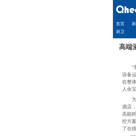
首页
新
厨卫
高端
设备运
在整
人余
酒店
高能
控方
了在