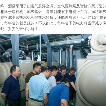
最终，酒店采用了由磁气悬浮
空调
、空气源热泵及智控方案打造
，相比于螺杆机、燃气锅炉，每年就能省下电费上百万。而将燃
案换成变频热水机和储热水箱后，还能再省80万元。约1.5年快
后，每年省的就是赚的！不仅如此，每年省下的电力相当于减少
00吨，妥妥的环保小能手。