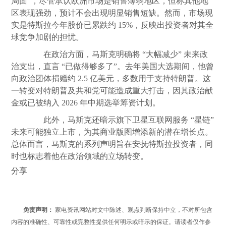
局面”，尽管承认欧洲市场是销售薄弱地区，但称其他地
区表现强劲，预计不会出现明显销售短缺。然而，市场现
实是特斯拉今年股价已累跌约 15%，反映出投资者对其全
球竞争加剧的担忧。
在政治方面，马斯克明确将 “大幅减少” 未来政
治支出，直言 “已做得够多了”。去年美国大选期间，他曾
向政治团体捐赠约 2.5 亿美元，多数用于支持特朗普。这
一转变对特朗普及共和党可能造成重大打击，因其政治献
金或已被纳入 2026 年中期选举筹资计划。
此外，马斯克还暗示旗下卫星互联网服务 “星链”
未来可能独立上市，为其商业版图增添新的潜在增长点。
总体而言，马斯克的系列声明旨在安抚特斯拉投资者，同
时也标志着他在政治领域的立场转变。
分享
免责声明：
家电资讯网站对文中陈述、观点判断保持中立，不对所包含
内容的准确性、可靠性或完整性提供任何明示或暗示的保证。请读者仅作参