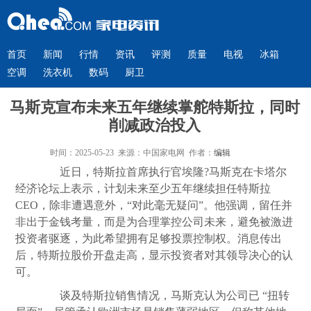
首页
新闻
行情
资讯
评测
质量
电视
冰箱
空调
洗衣机
数码
厨卫
马斯克宣布未来五年继续掌舵特斯拉，同时
削减政治投入
时间：2025-05-23 来源：中国家电网 作者：
编辑
近日，特斯拉首席执行官埃隆?马斯克在卡塔尔
经济论坛上表示，计划未来至少五年继续担任特斯拉
CEO，除非遭遇意外，“对此毫无疑问”。他强调，留任并
非出于金钱考量，而是为合理掌控公司未来，避免被激进
投资者驱逐，为此希望拥有足够投票控制权。消息传出
后，特斯拉股价开盘走高，显示投资者对其领导决心的认
可。
谈及特斯拉销售情况，马斯克认为公司已 “扭转