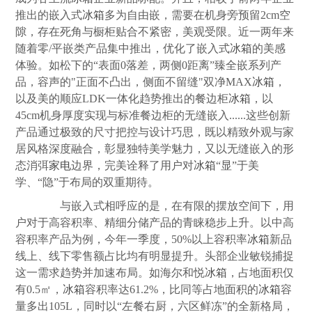
推出的嵌入式
冰箱
多为自由嵌，需要在机身旁预留2cm空
隙，存在死角与橱柜贴合不紧密，美观受限。近一两年来
随着零/平嵌类产品集中推出，优化了嵌入式
冰箱
的美感
体验。如松下的“表面0落差，两侧0距离”臻全嵌系列产
品，容声的"正面不凸出，侧面不留缝"双净MAX
冰箱
，
以及美的顺应LDK一体化趋势推出的餐边柜
冰箱
，以
45cm机身厚度实现与标准餐边柜的无缝嵌入......这些创新
产品通过极致的尺寸把控与设计巧思，既以精致外观与家
居风格深度融合，彰显独特美学魅力，又以无缝嵌入的形
态消弭
家电
边界，完美诠释了用户对
冰箱
“显”于美
学、“隐”于布局的双重期待。
与嵌入式相呼应的是，在有限的摆放空间下，用
户对于高容积率、精细分储产品的青睐稳步上升。以中高
容积率产品为例，今年一季度，50%以上容积率
冰箱
新品
线上、线下零售额占比均有明显提升。头部企业敏锐捕捉
这一需求趋势并加速布局。如海尔和悦
冰箱
，占地面积仅
有0.5㎡，
冰箱
容积率达61.2%，比同等占地面积的
冰箱
容
量多出105L，同时以“左餐右厨，六区鲜冻”的全新格局，