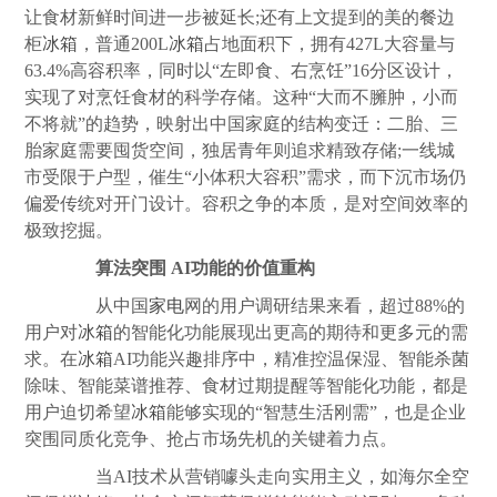
让食材新鲜时间进一步被延长;还有上文提到的美的餐边
柜
冰箱
，普通200L
冰箱
占地面积下，拥有427L大容量与
63.4%高容积率，同时以“左即食、右烹饪”16分区设计，
实现了对烹饪食材的科学存储。这种“大而不臃肿，小而
不将就”的趋势，映射出中国家庭的结构变迁：二胎、三
胎家庭需要囤货空间，独居青年则追求精致存储;一线城
市受限于户型，催生“小体积大容积”需求，而下沉市场仍
偏爱传统对开门设计。容积之争的本质，是对空间效率的
极致挖掘。
算法突围 AI功能的价值重构
从中国
家电
网的用户调研结果来看，超过88%的
用户对
冰箱
的智能化功能展现出更高的期待和更多元的需
求。在
冰箱
AI功能兴趣排序中，精准控温保湿、智能杀菌
除味、智能菜谱推荐、食材过期提醒等智能化功能，都是
用户迫切希望
冰箱
能够实现的“智慧生活刚需”，也是企业
突围同质化竞争、抢占市场先机的关键着力点。
当AI技术从营销噱头走向实用主义，如海尔全空