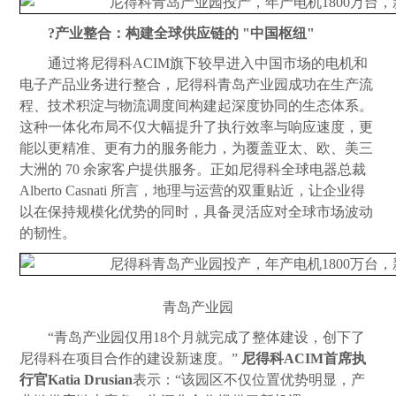
?产业整合：构建全球供应链的 "中国枢纽"
通过将尼得科ACIM旗下较早进入中国市场的电机和
电子产品业务进行整合，尼得科青岛产业园成功在生产流
程、技术积淀与物流调度间构建起深度协同的生态体系。
这种一体化布局不仅大幅提升了执行效率与响应速度，更
能以更精准、更有力的服务能力，为覆盖亚太、欧、美三
大洲的 70 余家客户提供服务。正如尼得科全球电器总裁
Alberto Casnati 所言，地理与运营的双重贴近，让企业得
以在保持规模化优势的同时，具备灵活应对全球市场波动
的韧性。
青岛产业园
“青岛产业园仅用18个月就完成了整体建设，创下了
尼得科在项目合作的建设新速度。”
尼得科ACIM首席执
行官Katia Drusian
表示：“该园区不仅位置优势明显，产