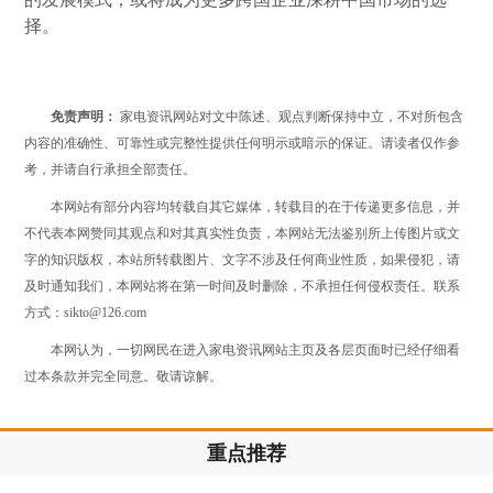
择。
免责声明：
家电资讯网站对文中陈述、观点判断保持中立，不对所包含
内容的准确性、可靠性或完整性提供任何明示或暗示的保证。请读者仅作参
考，并请自行承担全部责任。
本网站有部分内容均转载自其它媒体，转载目的在于传递更多信息，并
不代表本网赞同其观点和对其真实性负责，本网站无法鉴别所上传图片或文
字的知识版权，本站所转载图片、文字不涉及任何商业性质，如果侵犯，请
及时通知我们，本网站将在第一时间及时删除，不承担任何侵权责任。联系
方式：sikto@126.com
本网认为，一切网民在进入家电资讯网站主页及各层页面时已经仔细看
过本条款并完全同意。敬请谅解。
重点推荐