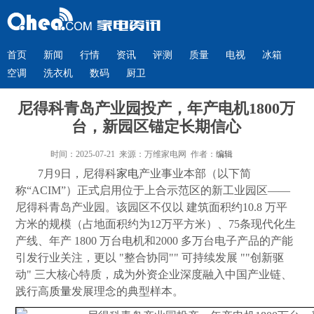
首页
新闻
行情
资讯
评测
质量
电视
冰箱
空调
洗衣机
数码
厨卫
尼得科青岛产业园投产，年产电机1800万
台，新园区锚定长期信心
时间：2025-07-21 来源：万维家电网 作者：
编辑
7月9日，尼得科
家电
产业事业本部（以下简
称“ACIM”）正式启用位于上合示范区的新工业园区――
尼得科青岛产业园。该园区不仅以 建筑面积约10.8 万平
方米的规模（占地面积约为12万平方米）、75条现代化生
产线、年产 1800 万台电机和2000 多万台电子产品的产能
引发行业关注，更以 "整合协同"" 可持续发展 ""创新驱
动" 三大核心特质，成为外资企业深度融入中国产业链、
践行高
质量
发展理念的典型样本。