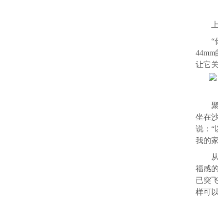
44m
让它
坐在
说：“
我的
福感
已突飞
样可