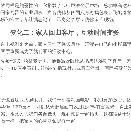
效同样是颠覆性的。它搭载了4.2.2巨浪全屏声场，总功率高达27
法国帝瓦雷的专业调校，声音仿佛从四面八方将我包裹。飞船引
配乐的宏大，都让我忘记了自己身处客厅，仿佛亲临现场。
变化二：家人回归客厅，互动时间变多
这台
电视
到来之前，家人习惯了晚饭后各自沉浸在自己的小屏幕
，客厅重新成为了我们家的活动中心。
首先被“策反”的是我丈夫。他将游戏阵地从书房转移到了客厅，因为
的4K 170Hz原生高刷，连接PS5后玩射击或赛车游戏，画面极致丝
影。
孩子也被这块大屏吸引。我们一起看动画电影，我也更加放心。
B-Mini LED技术，可以从光源层面有效过滤42%有害蓝光，真正
不累。相比过去我们各自低头，现在却是一起抬头，这都得益于
磁石一样，把家人的心重新聚拢在一起。