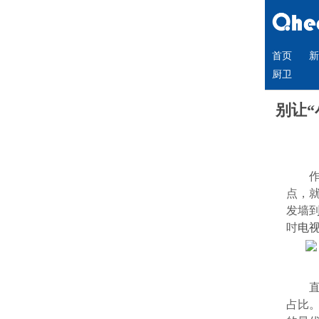
首页
新
厨卫
别让
点，
发墙
吋
电
占比