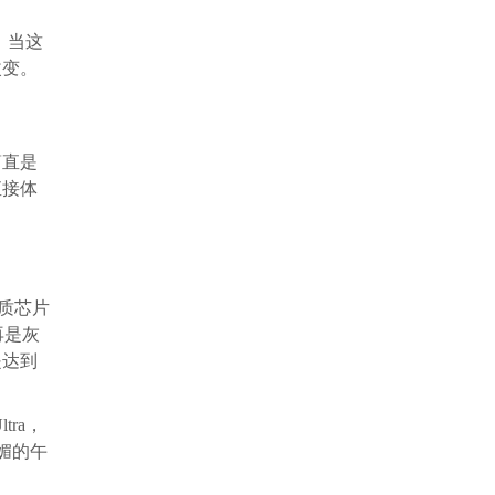
o。当这
改变。
简直是
直接体
画质芯片
再是灰
是达到
tra，
媚的午