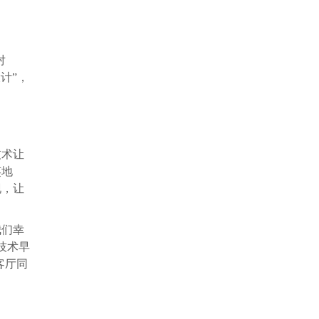
对
计”，
技术让
笑地
现，让
我们幸
技术早
客厅同