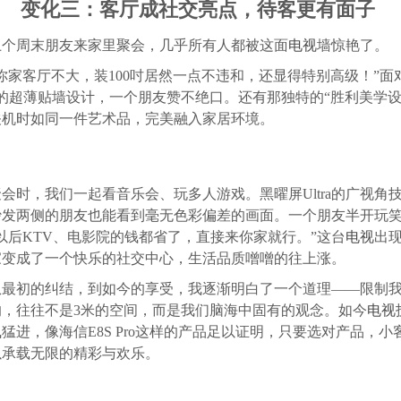
变化三：客厅成社交亮点，待客更有面子
上个周末朋友来家里聚会，几乎所有人都被这面
电视
墙惊艳了。
“你家客厅不大，装100吋居然一点不违和，还显得特别高级！”面
m的超薄贴墙设计，一个朋友赞不绝口。还有那独特的“胜利美学设
关机时如同一件艺术品，完美融入家居环境。
聚会时，我们一起看音乐会、玩多人游戏。黑曜屏Ultra的广视角
沙发两侧的朋友也能看到毫无色彩偏差的画面。一个朋友半开玩
以后KTV、电影院的钱都省了，直接来你家就行。”这台
电视
出
家变成了一个快乐的社交中心，生活品质噌噌的往上涨。
从最初的纠结，到如今的享受，我逐渐明白了一个道理——限制
的，往往不是3米的空间，而是我们脑海中固有的观念。如今
电视
猛进，像海信E8S Pro这样的产品足以证明，只要选对产品，小
以承载无限的精彩与欢乐。