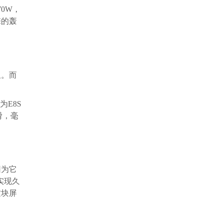
0W，
擎的轰
里。而
E8S
滑，毫
因为它
实现久
这块屏