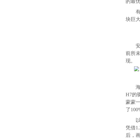
的最优
块巨
前所
现。
海
H7的
蒙蒙
了10
凭借1
后，