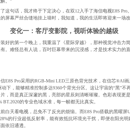
解。”
有了这句话，我才终于下定决心，在双12入手了海信
电视
E8S Pr
大的屏幕严丝合缝地挂上墙时，我知道，我的生活即将迎来一场
变化一：客厅变影院，视听体验的越级
安装好的第一个晚上，我重温了《星际穿越》，那种视觉冲击力
未有。难怪总有人说，百吋巨幕带来的沉浸感，才是技术实力的
信E8S Pro采用的RGB-Mini LED三原色背光技术，在信芯®AI
驱动下，能够精准控制多达9360个背光分区。这让宇宙的“黑”不
一片，而是真正深邃的黑，亮部的星辰则清晰璀璨。色彩表现更
0% BT.2020的专业色域水准，每一帧都无比真实。
以前白天看
电视
，总免不了反光的烦恼。而E8S Pro搭载的黑曜屏Ul
.28%的行业超低反射率，能有效抵抗环境光干扰，即便在阳光明
画面依旧通透。