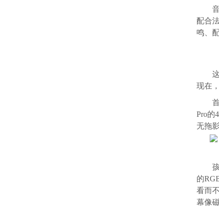
音
配合
鸣、
现在
Pro
无拖
的RG
看而
幕像