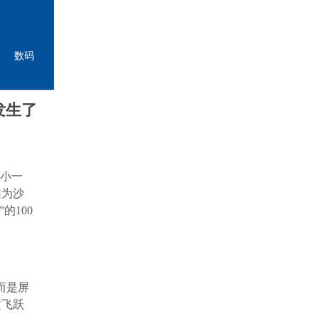
数码
发生了
台小一
因为沙
的100
而是屏
质飞跃