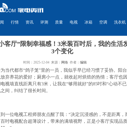
闻
行情
资讯
评测
质量
电视
冰箱
空调
洗衣机
“小客厅”限制幸福感！3米装百吋后，我的生活
3个变化
时间：2025-12-04 来源：
网络
作者：
编辑
作为当代都市“鸽子笼”里的一员，我似乎早已经习惯了妥协。阳
就放弃养花的爱好；
厨房
小一点，就收起对烘焙的热情；客厅也
到
电视
墙直线距离只有3米，让我在“够用就好”的85吋和“心动不已”
视
之间，纠结了很长时间。
直到一位
电视
工程师朋友点醒了我：“决定沉浸感的，不是距离，
。百吋
电视
配合超薄设计，带来的满墙视野，正是小客厅实现品