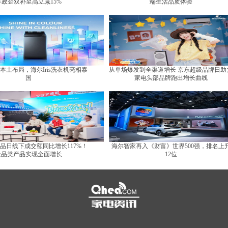
享政企双补至高立减15%
端生活品质体验
本土布局，海尔Iris洗衣机亮相泰
从单场爆发到全渠道增长 京东超级品牌日助
国
家电头部品牌跑出增长曲线
品日线下成交额同比增长117%！
海尔智家再入《财富》世界500强，排名上
全品类产品实现全面增长
12位