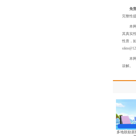
免
完整性
本
其真实
性质，
sikto@1
本
谅解。
多地鼓励居