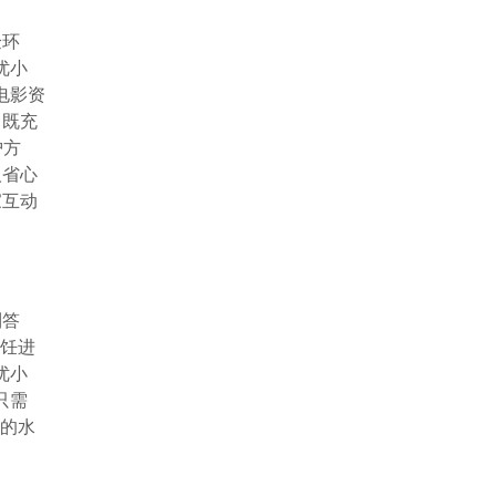
验环
优小
电影资
，既充
护方
人省心
家互动
到答
烹饪进
优小
只需
惯的水