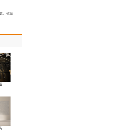
意。敬请
道
高