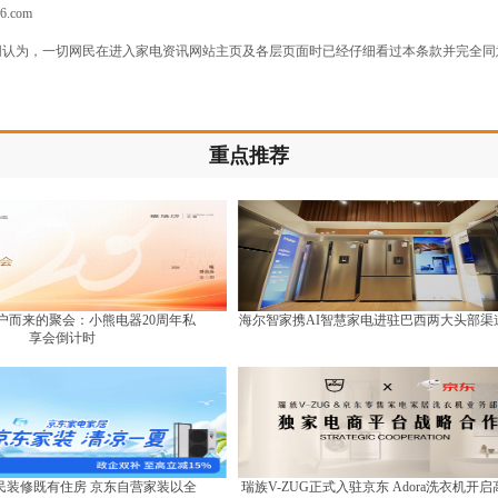
26.com
网认为，一切网民在进入家电资讯网站主页及各层页面时已经仔细看过本条款并完全同
重点推荐
户而来的聚会：小熊电器20周年私
海尔智家携AI智慧家电进驻巴西两大头部渠
享会倒计时
民装修既有住房 京东自营家装以全
瑞族V-ZUG正式入驻京东 Adora洗衣机开启