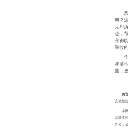
电？
见即所
态，
尔都
验收
和落
国，
免
完整性
本
其真实
性质，