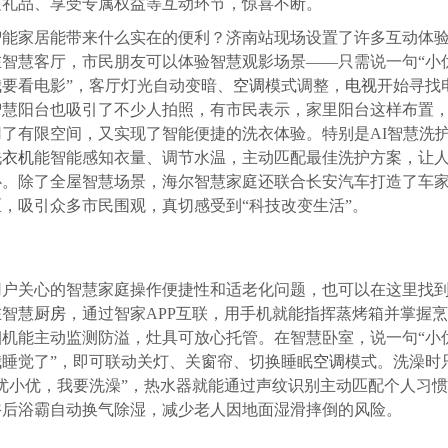
边礼品、享受专属权益等互动环节，惊喜不断。
智能家居能带来什么实在的便利？济南站现场设置了许多互动体
在智慧客厅，市民朋友可以体验智慧观影场景——只需说一句“小
我要看电影”，客厅灯光自动变暗、
空调
模式调整，
电视
开始寻找
智慧阳台也吸引了不少人拍照，有市民表示，家里阳台这样布置
用了有限空间，又实现了智能便捷的洗衣体验。特别是AI智慧洗
洗衣机
能智能感知衣量、调节水温，主动匹配最佳洗护方案，让
心。除了全屋智慧场景，海尔智慧家庭还联合长安汽车打造了车
，吸引众多市民围观，真切感受到“科技改变生活”。
用户关心的智慧家庭操作便捷性和适老化问题，也可以在这里找
在智慧
厨房
，通过智家APP互联，用手机就能指挥蒸烤箱并掌握
烟机能主动监测防溢，灶具可放心托管。在智慧卧室，说一句“小
我睡觉了”，即可联动关灯、关窗帘、切换睡眠
空调
模式。洗澡时
小优小优，我要洗澡”，热水器就能通过声纹识别主动匹配个人习
浴后浴霸自动换气除湿，减少老人因地面湿滑摔倒的风险。