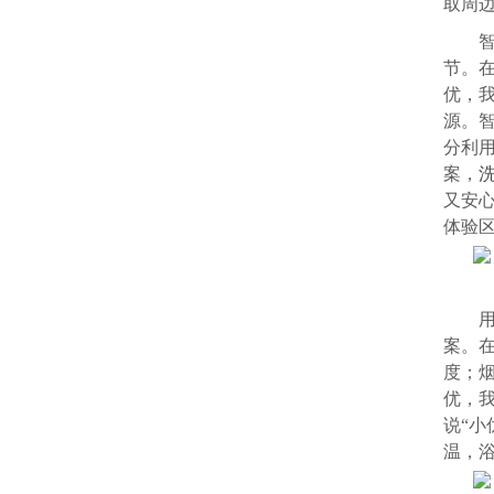
取周
节。
优，
源。
分利
案，
又安
体验区
案。
度；
优，
说“
温，