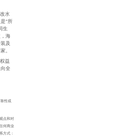
得改水
是“所
同生
改，海
安装及
回家。
民权益
走向全
可靠性或
观点和对
任何商业
系方式：