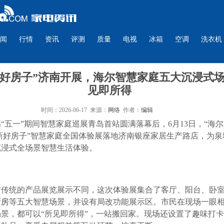
闻
行情
资讯
评测
质量
电视
冰箱
空调
洗衣机
“好房子”济南开展，海尔智慧家庭五大沉浸式
见即所得
时间：2026-06-17 来源：
网络
作者：
编辑
继“五一”期间智慧家庭巡展青岛首站圆满落幕后，6月13日，“海
焕新好房子”智慧家庭全国体验展落地济南银座家居生产路店，为泉
沉浸式全场景智慧生活体验。
与传统的产品展览展示不同，这次体验展集合了客厅、阳台、卧
厨房
等五大智慧场景，并设有局改功能展示区。市民在现场一眼
场景，都可以“所见即所得”，一站搬回家。现场还设置了趣味打