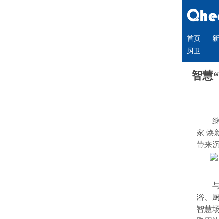
首页
新
厨卫
智慧
家 
带来
浴
、
智慧