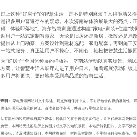
想过上这种“好房子”的智慧生活，是不是特别麻烦？又得砸墙又
这是很多用户普遍存在的疑虑。本次济南站体验展最大的亮点，正
得，体验即落地”。海尔智慧家庭通过构建“
家电
+家装+住建”协
帮助用户一站式定制智慧家。无论是旧房还是新房，微改还是局
能提供从上门勘察、方案设计到建材选配、
家电
配套，再到施工
的一站式服务，真正让用户不操心、不闹心，轻松把智慧生活搬
作为“好房子”全国体验展的样板站，济南站活动以真实场景、亲
地方案，让智慧生活从展厅走进了用户日常。随着巡展活动陆续
更多用户将更快、更好地享受到高品质的智慧生活。
责声明：
家电资讯网站对文中陈述、观点判断保持中立，不对所包含内容的准确性、
提供任何明示或暗示的保证。请读者仅作参考，并请自行承担全部责任。
网站有部分内容均转载自其它媒体，转载目的在于传递更多信息，并不代表本网赞同其
性负责，本网站无法鉴别所上传图片或文字的知识版权，本站所转载图片、文字不涉及
如果侵犯，请及时通知我们，本网站将在第一时间及时删除，不承担任何侵权责任。联