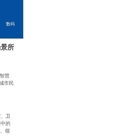
数码
场景所
尔智慧
城市民
室、
卫
相中的
卡、领