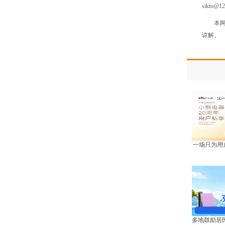
sikto@1
本
谅解。
一场只为用
多地鼓励居