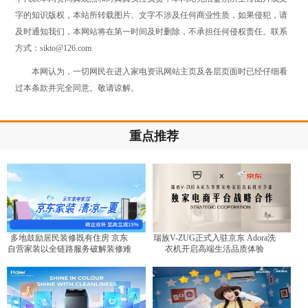
字的知识版权，本站所转载图片、文字不涉及任何商业性质，如果侵犯，请
及时通知我们，本网站将在第一时间及时删除，不承担任何侵权责任。联系
方式：sikto@126.com
本网认为，一切网民在进入家电资讯网站主页及各层页面时已经仔细看
过本条款并完全同意。敬请谅解。
重点推荐
多地鼓励居民装修既有住房 京东
瑞族V-ZUG正式入驻京东 Adora洗
自营家装以全链路服务破解装修难
衣机开启高端生活品质体验
题