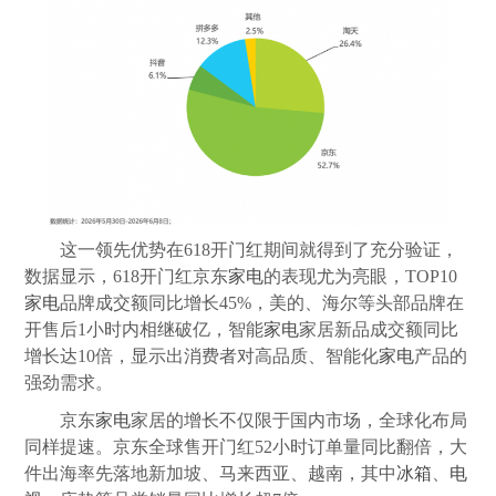
这一领先优势在618开门红期间就得到了充分验证，
数据显示，618开门红京东
家电
的表现尤为亮眼，TOP10
家电
品牌成交额同比增长45%，美的、海尔等头部品牌在
开售后1小时内相继破亿，智能
家电
家居新品成交额同比
增长达10倍，显示出消费者对高品质、智能化
家电
产品的
强劲需求。
京东
家电
家居的增长不仅限于国内市场，全球化布局
同样提速。京东全球售开门红52小时订单量同比翻倍，大
件出海率先落地新加坡、马来西亚、越南，其中
冰箱
、
电