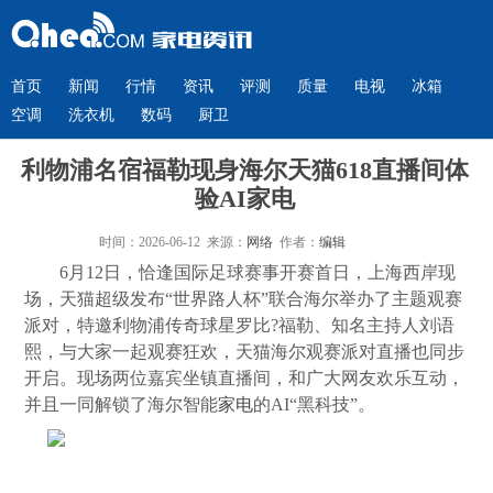
首页
新闻
行情
资讯
评测
质量
电视
冰箱
空调
洗衣机
数码
厨卫
利物浦名宿福勒现身海尔天猫618直播间体
验AI家电
时间：2026-06-12 来源：
网络
作者：
编辑
6月12日，恰逢国际足球赛事开赛首日，上海西岸现
场，天猫超级发布“世界路人杯”联合海尔举办了主题观赛
派对，特邀利物浦传奇球星罗比?福勒、知名主持人刘语
熙，与大家一起观赛狂欢，天猫海尔观赛派对直播也同步
开启。现场两位嘉宾坐镇直播间，和广大网友欢乐互动，
并且一同解锁了海尔智能
家电
的AI“黑科技”。