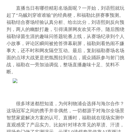
直播当日有哪些精彩名场面呢？一开始，刘语熙就玩
起了“乌贼刘穿谁谁输”的经典梗，和福勒比拼赛事预测。
福勒结合赛场经验认真分析、给出比分，刘语熙则反向预
判，两人的幽默打趣，引得满屏网友欢笑不停。随后围绕
福勒绿茵生涯的趣味问答题轮番上线，从赛场纪录到个人
小故事，评论区瞬间被抢答弹幕刷屏，福勒则看热闹不嫌
事大，还不时和网友隔空互动。最后，复刻福勒赛场名场
面的点球大战更是把氛围拉到顶点，观众踊跃参与射门挑
战，福勒在一旁加油调侃，整场直播趣味十足、笑料不
断。
很多球迷都想知道，为何利物浦会选择与海尔合作？
这场冠军之间的携手并非偶然，一切都源于对海尔全场景
智慧家庭解决方案的认可。直播时，福勒就在现场实测中
直观感受了产品实力。比如针对球衣常见的草渍、汗渍，
现场专门做了实测演示，云溪5.0洗烘套装依靠AI直驱洁