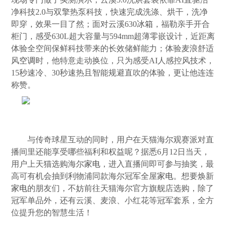
净科技2.0与双擎热泵科技，快速完成洗涤、烘干，洗净
即穿，效果一目了然；面对云溪630
冰箱
，福勒亲手开合
柜门，感受630L超大容量与594mm超薄零嵌设计，近距离
体验全空间保鲜科技带来的长效储鲜能力；体验麦浪舒适
风
空调
时，他特意走动换位，只为感受AI人感控风技术，
15秒速冷、30秒速热且智能规避直吹的体验，更让他连连
称赞。
与传奇球星互动的同时，用户在天猫海尔观赛派对直
播间里还能享受哪些福利和权益呢？据悉6月12日当天，
用户上天猫选购海尔
家电
，进入直播间即可参与抽奖，最
高可有机会抽到利物浦同款海尔冠军全屋
家电
。想要焕新
家电
的朋友们，不妨前往天猫海尔官方旗舰店选购，除了
冠军单品外，还有云溪、麦浪、小红花等冠军套系，全方
位提升您的智慧生活！