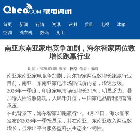
首页
新闻
行情
资讯
评测
质量
电视
冰箱
空调
洗衣机
数码
厨卫
南亚东南亚家电竞争加剧，海尔智家两位数
增长跑赢行业
时间：2026-05-08 来源：
网络
作者：
编辑
南亚东南亚
家电
竞争加剧，海尔智家两位数增长跑赢行业
目前，南亚、东南亚
家电
市场陷低价内卷，增速放缓。
2026年一季度，印度
家电
市场仅增长3.1%，明显乏力。叠
加输入性通胀隐现，人民币升值，中国
家电
品牌利润普遍
承压。
在此背景下，海尔智家却跑赢行业。4月27日，海尔智家
发布的2026年一季报显示，其在南亚、东南亚收入两位数
增长，显示出平台服务型科技生态企业韧性。