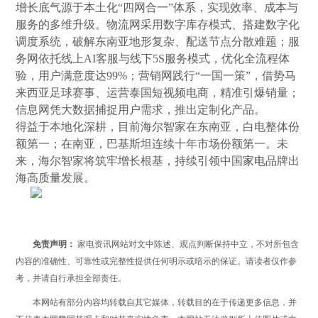
增长底气源于本土化“四网合一”体系，实现效率、成本与
服务的多维升级。物流网采用数字库存模式、搭建数字化
调度系统，破解东南亚地形复杂、配送节点分散难题；服
务网依托线上AI客服与线下5S服务模式，优化全流程体
验，用户满意度达99%；营销网践行“一国一策”，借势马
来西亚足球赛事、运营泰国短视频电商，精准引爆销量；
信息网凭大数据捕捉用户需求，推出定制化产品。
得益于本地化深耕，目前海尔智家在东南亚，白电整体份
额第一；在南亚，巴基斯坦连续十年市场份额第一。未
来，海尔智家将筑牢增长根基，持续引领中国
家电
品牌出
海高
质量
发展。
免责声明：
家电资讯网站对文中陈述、观点判断保持中立，不对所包含
内容的准确性、可靠性或完整性提供任何明示或暗示的保证。请读者仅作参
考，并请自行承担全部责任。
本网站有部分内容均转载自其它媒体，转载目的在于传递更多信息，并