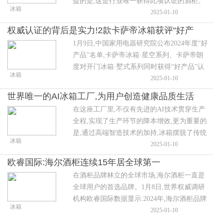
提的是,这是行业唯一获得此项认证的酒柜。
冰箱
认证过程中,检测机构针对卡萨帝酒柜的恒温
2025-01-10
恒湿、噪声、耗电量等多项性能进行了严格
权威认证的背后是实力!2款卡萨帝冰箱获评“好产
测试,并达到了全A级的优异表现。
1月9日,中国家用电器研究院公布2024年度“好
品”
产品”名单,卡萨帝冰箱·星空系列、卡萨帝朗
度对开门冰箱·墅式系列同时获得“好产品”认
冰箱
证。权威认证的背后,是卡萨帝冰箱长期领先
2025-01-10
行业的综合实力。我们不妨先从科技、设计
世界唯一的AI冰箱工厂,为用户创造健康品质生活
两大实力入手,分析一下卡萨帝冰箱获各界认
在这座工厂里,不仅有先进的AI技术贯穿生产
可的内在原因。
全程,实现了生产环节的降本增效,更为重要的
是,通过高端智造技术的加持,冰箱摆脱了传统
冰箱
保鲜工具的单一属性,摇身一变成为用户家中
2025-01-10
的高品质高颜值的艺术品,以及健康饮食生活
欧睿国际:海尔酒柜连续15年居全球第一
里的智慧管家。
在酒柜品牌林立的全球市场,海尔酒柜一直是
全球用户的首选品牌。1月8日,世界权威调研
机构欧睿国际数据显示:2024年,海尔酒柜品牌
冰箱
零售量全球第一。这也是海尔酒柜第15次蝉
2025-01-10