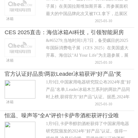
子展）在美国拉斯维加斯开幕，而参展面积
最大的中国品牌此次又被TCL拿下，总展区
冰箱
面积达到了2342，毕竟在美国市场，TCL电
2025-01-10
视零售量可高居美国第二，妥妥的中国之
CES 2025直击：海信冰箱AI科技，引领智能厨房
光。当然，TCL实
&#65279;当地时间1月7日，备受瞩目的2025
革命
年国际消费电子展（CES 2025）在美国盛大
开幕。海信以“AI Your Life”为主题参展，展
冰箱
示了AI在显示技术、智慧家庭、智慧城市等
2025-01-10
多个场景的创新应用成果。其中，海信智能
官方认证好品质!两款Leader冰箱获评“好产品”奖
1月9日,中国家用电器研究院公布2024年度“好
产品”名单,Leader冰箱木兰系列的两款产品同
时上榜,获得官方“好产品”认证。据悉,2024年
冰箱
Leader冰箱在3K+价位段销量同比增幅为55%,
2025-01-10
其中木兰、悦己爆品系列销量增幅达到187%,
恒温、噪声等“全A”评价!卡萨帝酒柜获评行业唯
一经上市就成为年轻人关注的焦点。
1月9日,卡萨帝醇韵酒柜获得了中国家用电器
一“好产品”
研究院颁发的2024年“好产品”认证。值得一