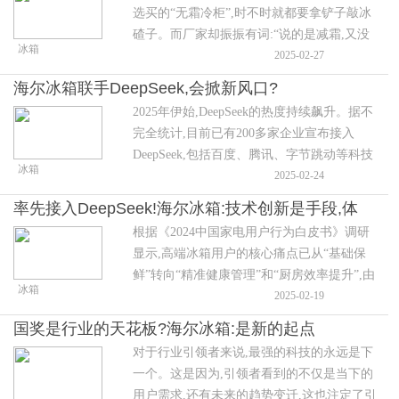
选买的“无霜冷柜”,时不时就都要拿铲子敲冰
碴子。而厂家却振振有词:“说的是减霜,又没
冰箱
说完全没霜”,把老周气得把铲子摔在柜门
2025-02-27
上:“这不坑人吗?”
海尔冰箱联手DeepSeek,会掀新风口?
2025年伊始,DeepSeek的热度持续飙升。据不
完全统计,目前已有200多家企业宣布接入
DeepSeek,包括百度、腾讯、字节跳动等科技
冰箱
巨头。
2025-02-24
率先接入DeepSeek!海尔冰箱:技术创新是手段,体
根据《2024中国家电用户行为白皮书》调研
验升级才是目的
显示,高端冰箱用户的核心痛点已从“基础保
鲜”转向“精准健康管理”和“厨房效率提升”,由
冰箱
此带来的是用户对冰箱智能化功能的新期待,
2025-02-19
主要集中在解决食材浪费(35%)、健康饮食规
国奖是行业的天花板?海尔冰箱:是新的起点
划(28%)和家电联动(22%)三大问题上。
对于行业引领者来说,最强的科技的永远是下
一个。这是因为,引领者看到的不仅是当下的
用户需求,还有未来的趋势变迁,这也注定了引