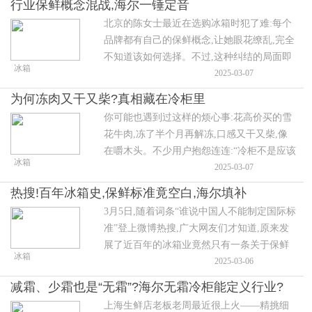
行业保鲜概念混战,海尔一锤定音
愣是半年没见霜,电费单都变薄了。”
北京的陈女士最近在选购冰箱时犯了难:每个
品牌都有自己的保鲜概念,让她眼花缭乱,完全
不知道该如何选择。不过,这种纠结的局面即
冰箱
将终结!3月10日,IEC冰箱保鲜国际标准发布
2025-03-07
会将在北京国家会议中心举行。
为何冻肉又干又柴?真相藏在冷柜里
你可能也遇到过这样的烦心事:花高价买的雪
花牛肉,冻了半个月再解冻,口感又干又柴,像
在嚼木头。不少用户抱怨连连:“冷柜不是应该
冰箱
长效保鲜吗,咋连块肉都冻不好?”这种“冻肉变
2025-03-07
干柴”的糟心事,几乎每个家庭和餐饮老板都踩
热搜!百年冰箱史,保鲜标准竟空白,海尔填补
过坑。
3月5日,随着词条“谁说中国人不能制定国际标
准”登上微博热搜,广大网友们才知道,原来发
展了近百年的冰箱业竟然只有一条关于保鲜
冰箱
的国际标准,还是由咱们中国品牌海尔牵头制
2025-03-06
定的。
减霜、少霜也是“无霜”?海尔无霜冷柜能定义行业?
上海生鲜店老板老周最近很上火——精挑细