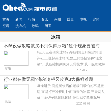
首页
新闻
行情
资讯
评测
质量
电视
冰箱
空调
洗衣机
数码
厨卫
冰箱
不熬夜做攻略就买不到保鲜冰箱?这个现象要被海
#三天三夜研究冰箱# #熬到两点肝完冰箱测
尔整治了
评#......说起买冰箱,社媒上的热帖堪称“论文
级”。从压缩机到风冷无霜技术,从一级能效标
冰箱
识到双循环系统,再到各品牌眼花缭乱的保鲜
2025-03-10
黑话......买个冰箱需要攻略十八般武艺,很多
行业都在做无霜?海尔冷柜又攻克3大保鲜难题
人白天上班,晚上还要做攻略,为了选台冰箱操
每逢进货,商超餐饮店的老板们最怕的不是搬
碎了心。
运,而是打开冷柜时扑面而来的冰霜,三天两头
就得拿铲子吭哧吭哧除,还得忍受耗电飙升、
冰箱
食材被冰霜包裹的糟心体验。但最近有老板
2025-03-08
反应:“换了海尔高效无霜冷柜后,480升大容量