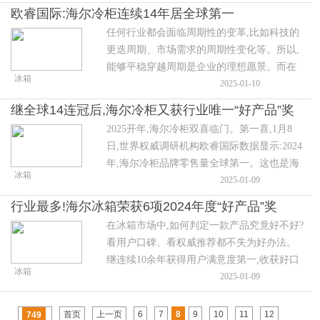
联全球第一。从各国市场来看,在英国、法
欧睿国际:海尔冷柜连续14年居全球第一
国、意大利、比利时等国家,海尔酒柜均稳居
任何行业都会面临周期性的变革,比如科技的
市场TOP1。
更迭周期、市场需求的周期性变化等。所以,
能够平稳穿越周期是企业的理想愿景。而在
冰箱
冷柜行业,海尔冷柜就像行业的“压舱石”一样
2025-01-10
坚韧稳固。1月8日,世界权威调研机构欧睿国
继全球14连冠后,海尔冷柜又获行业唯一“好产品”奖
际数据显示:2024年,海尔冷柜品牌零售量全球
2025开年,海尔冷柜双喜临门。第一喜,1月8
第一。这也是海尔冷柜第14次蝉联全球第
日,世界权威调研机构欧睿国际数据显示:2024
一。
年,海尔冷柜品牌零售量全球第一。这也是海
冰箱
尔冷柜第14次蝉联全球第一。第二喜,1月9日,
2025-01-09
中国家用电器研究院公布了2024年度“好产
行业最多!海尔冰箱荣获6项2024年度“好产品”奖
品”获奖名单,海尔冷柜(下称“海尔至味系列深
在冰箱市场中,如何判定一款产品究竟好不好?
冷鲜冻立式柜”)荣获行业唯一“好产品”奖。
看用户口碑、看权威推荐都不失为好办法。
继连续10余年获得用户满意度第一,收获好口
冰箱
碑后,1月9日,海尔冰箱又迎来权威推荐,在中
2025-01-09
国家用电器研究院公布2024年度“好产品”名
单中,其一举斩获6项“好产品奖”。
首页
上一页
6
7
8
9
10
11
12
749