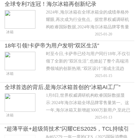
了冷柜的标配。
全球专利7连冠！海尔冰箱再创新纪录
2024年,海尔冰箱在全球冰箱业的成绩单格外
耀眼,再次成为行业焦点。据世界权威调研机
构欧睿国际数据,2024年海尔冰箱品牌零售量
冰箱
全球第一。而这也是其连续17年蝉联冠军,累
2025-01-20
计服务全球超4亿家庭。
18年引领!卡萨帝为用户发明“双区生活”
时至今日,卡萨帝已经与用户同行18年,不仅引
领了全新的“双区生活”,也掀起了整个高端消
费领域的创新热潮,“双区设计”渐成主流趋
冰箱
势。
2025-01-15
全球首选的背后,是海尔冰箱首创的“冰箱AI工厂”
1月8日,世界权威调研机构欧睿国际数据显
示:2024年海尔冰箱全球品牌零售量第一。这
一年,海尔冰箱又新增超3000万新用户,至此已
冰箱
累计服务了全球超4亿家庭。尤为值得关注的
2025-01-13
是,这已经是海尔冰箱连续17年稳坐全球第一
“超薄平嵌+超级筒技术”闪耀CES2025，TCL持续引
的宝座。
&#65279;一年一度的CES（2025国际消费电
领2025冰洗市场