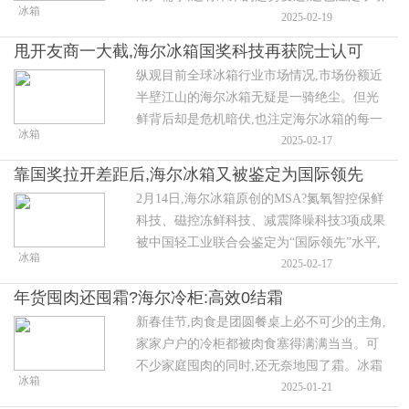
冰箱
领者的宿命只能是持续突破。
2025-02-19
甩开友商一大截,海尔冰箱国奖科技再获院士认可
纵观目前全球冰箱行业市场情况,市场份额近
半壁江山的海尔冰箱无疑是一骑绝尘。但光
鲜背后却是危机暗伏,也注定海尔冰箱的每一
冰箱
步都将比别人走的更艰难。行业友商们尚且
2025-02-17
可以模仿海尔冰箱;而海尔冰箱作为行业领头
靠国奖拉开差距后,海尔冰箱又被鉴定为国际领先
羊却只能“不进则退”,唯有通过更多的研发投
2月14日,海尔冰箱原创的MSA?氮氧智控保鲜
入创新体验获得更多用户认可。
科技、磁控冻鲜科技、减震降噪科技3项成果
被中国轻工业联合会鉴定为“国际领先”水平,
冰箱
继国奖之后再次迈出关键性一步。
2025-02-17
年货囤肉还囤霜?海尔冷柜:高效0结霜
新春佳节,肉食是团圆餐桌上必不可少的主角,
家家户户的冷柜都被肉食塞得满满当当。可
不少家庭囤肉的同时,还无奈地囤了霜。冰霜
冰箱
挤占着囤鲜空间,“中间一堆肉,四周一圈霜”成
2025-01-21